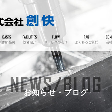
CASES
FACILITIES
FLOW
FAQ
COM
製作部品例
設備紹介
サービスの流れ
よくあるご質問
会
NEWS/BLOG
お知らせ・ブログ